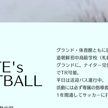
​グランド・体育館とも
道朝鮮初中高級学校（札
E's
グランドに。ナイター完
でTR可能。
TBALL
平日は送迎バス運行中。
​活動には必ず専属の指導
1年間通してサッカーに