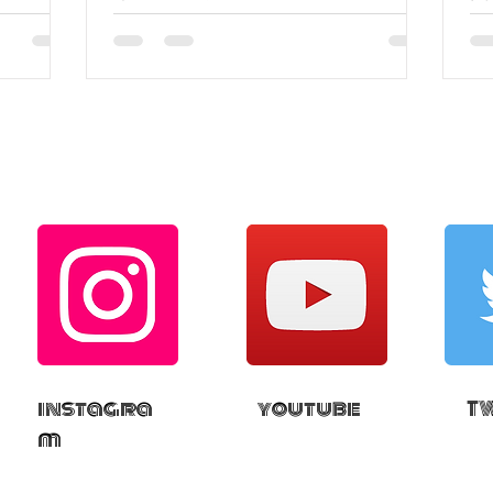
instagra
youtube
T
m