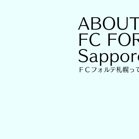
ABOU
FC FO
Sappor
ＦＣフォルテ札幌っ