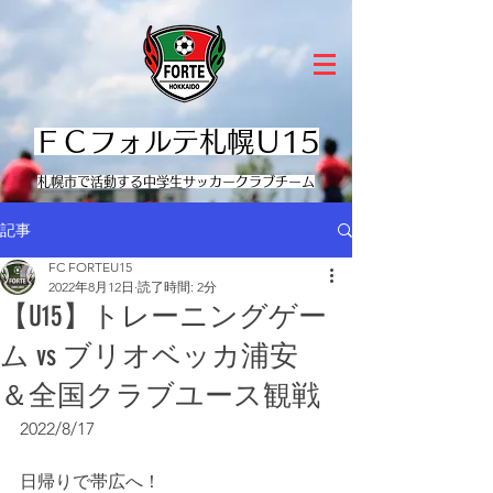
ＦＣフォルテ札幌Ｕ15
​札幌市で活動する中学生サッカークラブチーム
記事
FC FORTEU15
2022年8月12日
読了時間: 2分
【U15】トレーニングゲー
ム vs ブリオベッカ浦安
＆全国クラブユース観戦
2022/8/17
日帰りで帯広へ！