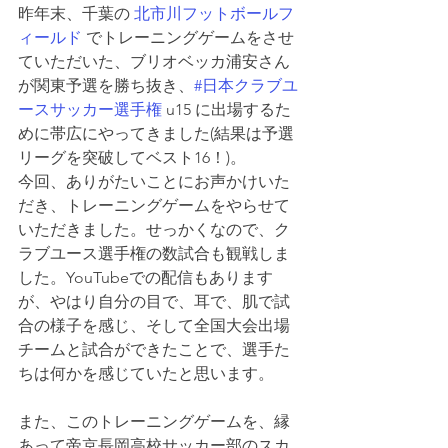
昨年末、千葉の 
北市川フットボールフ
ィールド
 でトレーニングゲームをさせ
ていただいた、ブリオベッカ浦安さん
が関東予選を勝ち抜き、
#日本クラブユ
ースサッカー選手権
 u15 に出場するた
めに帯広にやってきました(結果は予選
リーグを突破してベスト16！)。
今回、ありがたいことにお声かけいた
だき、トレーニングゲームをやらせて
いただきました。せっかくなので、ク
ラブユース選手権の数試合も観戦しま
した。YouTubeでの配信もあります
が、やはり自分の目で、耳で、肌で試
合の様子を感じ、そして全国大会出場
チームと試合ができたことで、選手た
ちは何かを感じていたと思います。
また、このトレーニングゲームを、縁
あって帝京長岡高校サッカー部のスカ