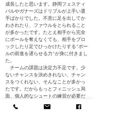
成長したと思います。静岡フェスティ
バルやガナーズはドリブルが上手い選
手ばかりでした。不意に足を出してか
わされたり、ファウルをとられること
が多かったです。たとえ相手から完全
にボールを奪えなくても、相手をブロ
ックしたり足でひっかけたりする"ボー
ルの前進を遅らせる力"が身に付きまし
た。
　チームの課題は決定力不足です。少
ないチャンスを決めきれない、チャン
スをつくれない、そんなことが多かっ
たです。だからもっとフィニッシュ局
面、個人的なシュートの練習が必要だ
と思いました。
　自分の課題は"運ぶドリブル"です。
強いチームになればなるほどすぐ囲ま
れてボールを持たせてくれないことが
ほとんどでした。これからはもっとご