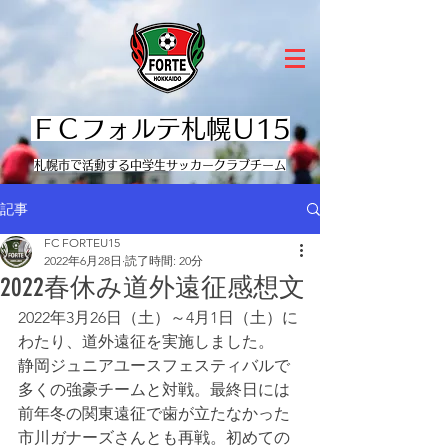
ＦＣフォルテ札幌Ｕ15
​札幌市で活動する中学生サッカークラブチーム
記事
FC FORTEU15
2022年6月28日
読了時間: 20分
2022春休み道外遠征感想文
2022年3月26日（土）～4月1日（土）に
わたり、道外遠征を実施しました。
静岡ジュニアユースフェスティバルで
多くの強豪チームと対戦。最終日には
前年冬の関東遠征で歯が立たなかった
市川ガナーズさんとも再戦。初めての