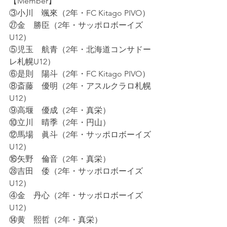
【Member】
③小川　颯來（2年・FC Kitago PIVO）
㉗金　勝臣（2年・サッポロボーイズ
U12）
⑤児玉　航青（2年・北海道コンサドー
レ札幌U12）
⑥是則　陽斗（2年・FC Kitago PIVO）
⑧斎藤　優明（2年・アスルクラロ札幌
U12）
⑨高堰　優成（2年・真栄）
⑩立川　晴季（2年・円山）
⑫馬場　眞斗（2年・サッポロボーイズ
U12）
⑯矢野　倫音（2年・真栄）
㉘吉田　倭（2年・サッポロボーイズ
U12）
④金　丹心（2年・サッポロボーイズ
U12）
⑭黄　熙哲（2年・真栄）