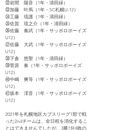
㉜岩間　陽音（1年・清田緑）
㉝加藤　叶馬（1年・SC札幌U-12）
㉞工藤　琉護（1年・清田緑）
㉟佐賀　琉之介（1年・清田緑）
㊱佐藤　奏武（1年・サッポロボーイズ
U12）
㊲佐藤　大武（1年・サッポロボーイズ
U12）
㊳下倉　悠聖（1年・清田緑）
㊴菅原　奏（1年・サッポロボーイズ
U12）
㊵中嶋　爽等（1年・サッポロボーイズ
U12）
㊶坂本　澪音（1年・サッポロボーイズ
U12）
2021年を札幌地区カブスリーグ1部で戦
った2ndチームは、全日程を消化するこ
とはできませんでしたが、3勝1分4敗の