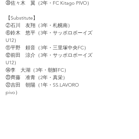
㉚佐々木　翼（2年・FC Kitago PIVO）
【Substitute】
②石川　友翔（3年・札幌南）
⑥鈴木　悠平（3年・サッポロボーイズ
U12）
⑪平野　頼音（3年・三里塚中央FC）
⑫前田　涼介（3年・サッポロボーイズ
U12）
⑭李　大湖（3年・朝鮮FC）
㉓齊藤　准青（2年・真栄）
㉒吉田　朝陽（1年・SS.LAVORO 
pivo）