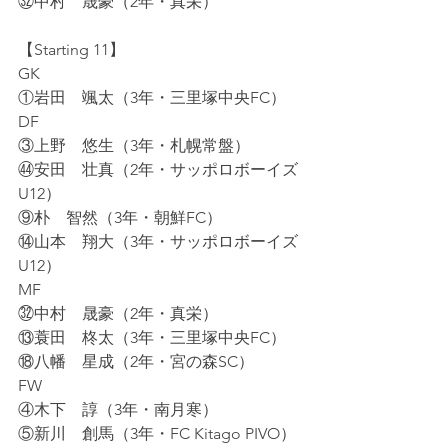
㉜中村　晟豪（2年・真栄）
【Starting 11】
GK
①岩田　颯太（3年・三里塚中央FC）
DF
③上野　悠生（3年・札幌常盤）
㊹安田　壮真（2年・サッポロボーイズ
U12）
⑨朴　智然（3年・朝鮮FC）
⑭山本　翔大（3年・サッポロボーイズ
U12）
MF
㉜中村　晟豪（2年・真栄）
⑬蓑田　柊太（3年・三里塚中央FC）
⑱八幡　星成（2年・宮の森SC）
FW
④木下　諄（3年・南月寒）
⑤新川　創馬（3年・FC Kitago PIVO）