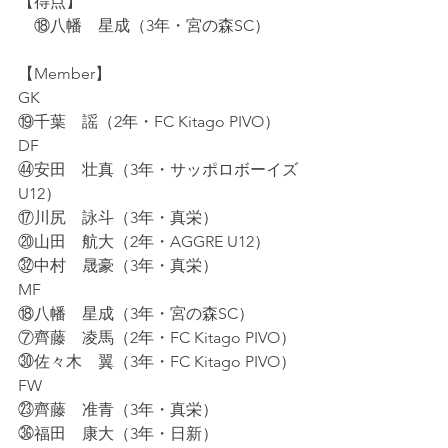
【得点】
　⑱八幡　星成（3年・宮の森SC）
【Member】
GK
⑲千葉　謡（2年・FC Kitago PIVO）
DF
㊹安田　壮真（3年・サッポロボーイズ
U12）
⑰川尻　詠斗（3年・真栄）
⑳山田　航大（2年・AGGRE U12）
㉜中村　晟豪（3年・真栄）
MF
⑱八幡　星成（3年・宮の森SC）
⑦齊藤　凌馬（2年・FC Kitago PIVO）
㉚佐々木　翼（3年・FC Kitago PIVO）
FW
㉓齊藤　准青（3年・真栄）
㊱福田　康大（3年・日新）