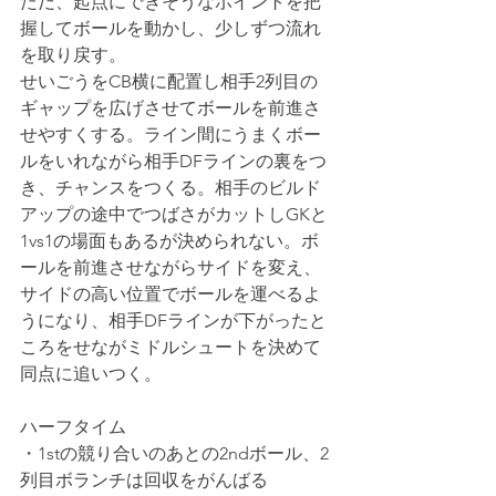
ただ、起点にできそうなポイントを把
握してボールを動かし、少しずつ流れ
を取り戻す。
せいごうをCB横に配置し相手2列目の
ギャップを広げさせてボールを前進さ
せやすくする。ライン間にうまくボー
ルをいれながら相手DFラインの裏をつ
き、チャンスをつくる。相手のビルド
アップの途中でつばさがカットしGKと
1vs1の場面もあるが決められない。ボ
ールを前進させながらサイドを変え、
サイドの高い位置でボールを運べるよ
うになり、相手DFラインが下がったと
ころをせながミドルシュートを決めて
同点に追いつく。
ハーフタイム
・1stの競り合いのあとの2ndボール、2
列目ボランチは回収をがんばる