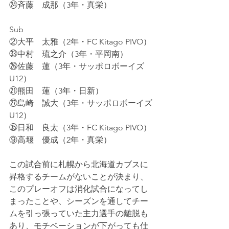
㉔斉藤　成那（3年・真栄）
Sub
②大平　太雅（2年・FC Kitago PIVO）
㉝中村　琉之介（3年・平岡南）
㉖佐藤　蓮（3年・サッポロボーイズ
U12）
㉑熊田　蓮（3年・日新）
㉗島崎　誠大（3年・サッポロボーイズ
U12）
㉟日和　良太（3年・FC Kitago PIVO）
⑨高堰　優成（2年・真栄）
この試合前に札幌から北海道カブスに
昇格するチームがないことが決まり、
このプレーオフは消化試合になってし
まったことや、シーズンを通してチー
ムを引っ張っていた主力選手の離脱も
あり、モチベーションが下がっても仕