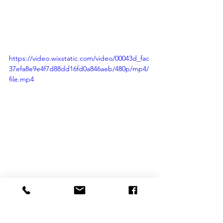
https://video.wixstatic.com/video/00043d_fac
37efa8e9e4f7d88dd16fd0a846aeb/480p/mp4/
file.mp4